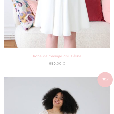
Robe de mariage civil Célina
689.00
€
NEW