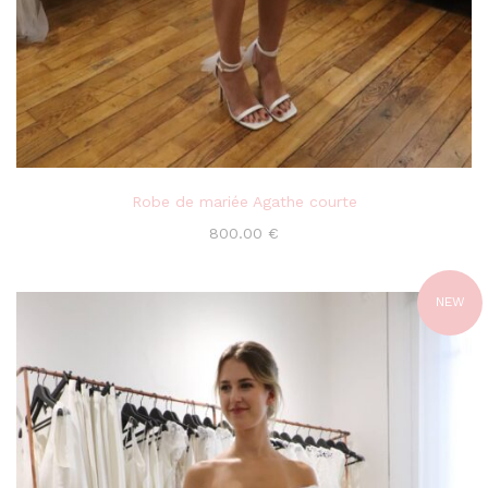
Robe de mariée Agathe courte
800.00
€
NEW