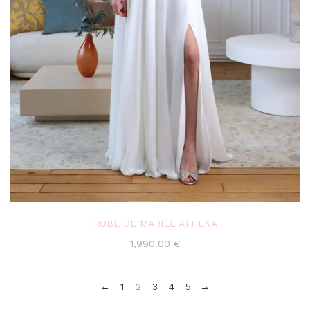
ROBE DE MARIÉE ATHENA
1,990.00
€
←
1
2
3
4
5
→