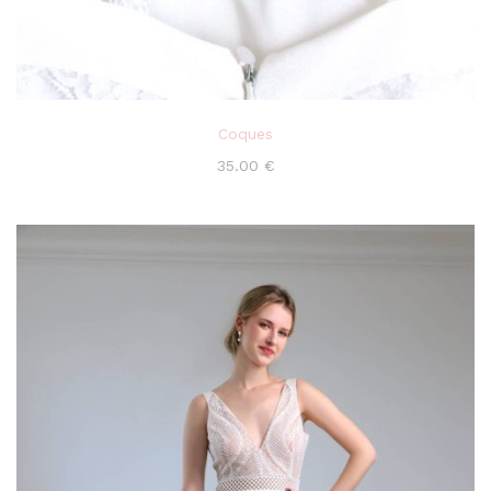
Coques
35.00
€