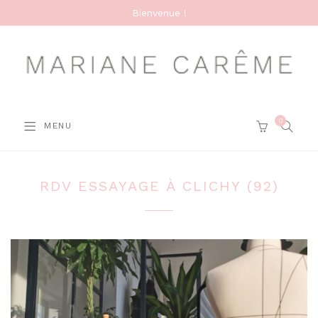
Bienvenue !
0
SEARC
MENU
CART
RDV ESSAYAGE À CLICHY (92)