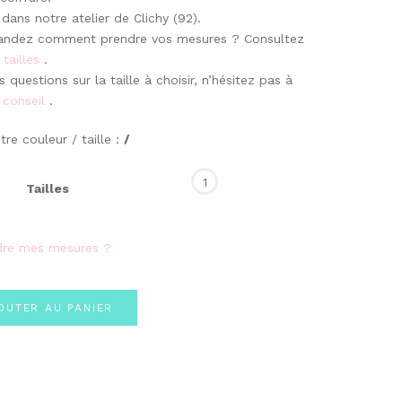
dans notre atelier de Clichy (92).
andez comment prendre vos mesures ? Consultez
 tailles
.
 questions sur la taille à choisir, n’hésitez pas à
 conseil
.
re couleur / taille :
/
1
Tailles
re mes mesures ?
OUTER AU PANIER