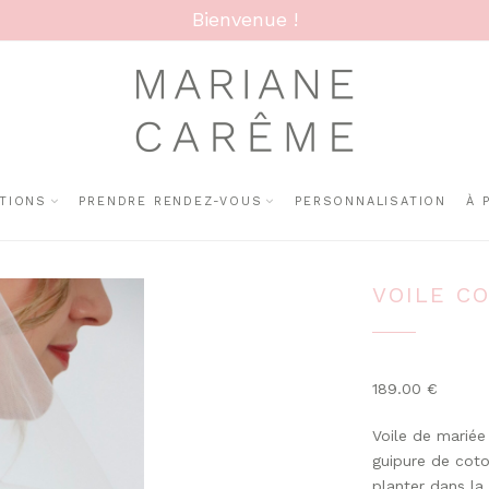
Bienvenue !
TIONS
PRENDRE RENDEZ-VOUS
PERSONNALISATION
À 
VOILE C
189.00
€
Voile de mariée
guipure de coto
planter dans la 