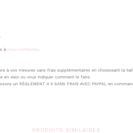
s
as à
nous contacter
.
ure à vos mesures sans frais supplémentaires en choisissant la tai
 en visio ou vous indiquer comment le faire.
 proposons un RÈGLEMENT 4 X SANS FRAIS AVEC PAYPAL en commanda
PRODUITS SIMILAIRES