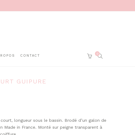
0
SEARCH
PROPOS
CONTACT
CART
OURT GUIPURE
 court, longueur sous le bassin. Brodé d’un galon de
n Made in France. Monté sur peigne transparent à
coiffure.