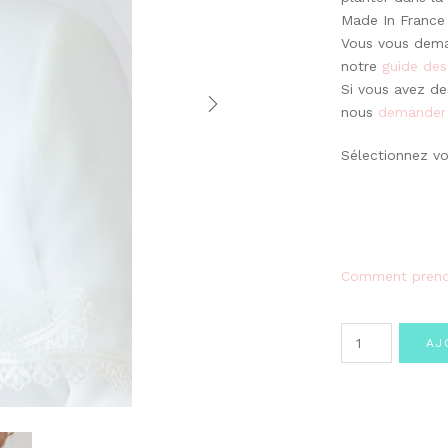
Made In France 
Vous vous dem
notre
guide des
Si vous avez des
nous
demander
Sélectionnez vot
Comment prend
quantité
AJ
de
Voile
court
guipure