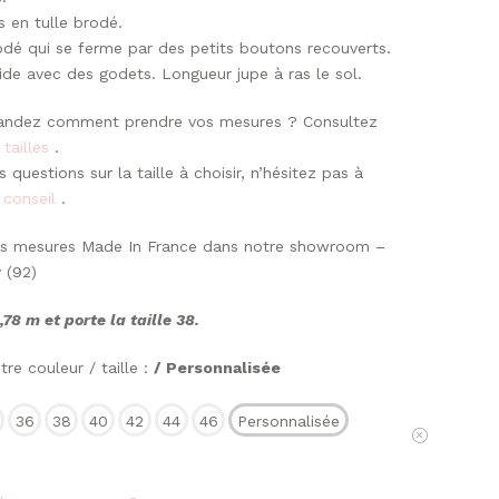
 en tulle brodé.
odé qui se ferme par des petits boutons recouverts.
ide avec des godets. Longueur jupe à ras le sol.
andez comment prendre vos mesures ? Consultez
 tailles
.
 questions sur la taille à choisir, n’hésitez pas à
 conseil
.
vos mesures Made In France dans notre showroom –
y (92)
78 m et porte la taille 38.
re couleur / taille :
/ Personnalisée
36
38
40
42
44
46
Personnalisée
Effacer