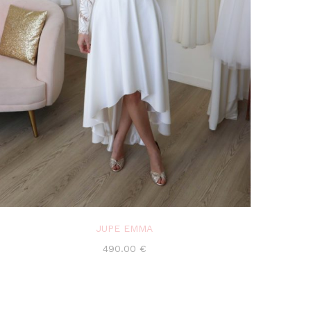
JUPE EMMA
490.00
€