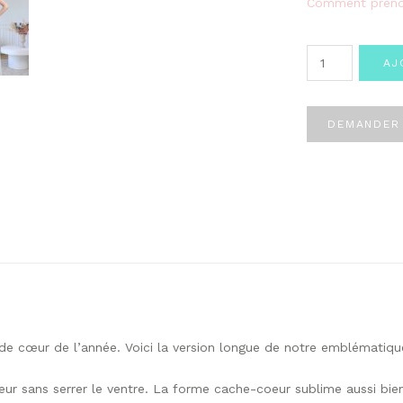
Comment prend
quantité
AJ
de
Robe
Jeanelle
DEMANDER 
longue
de cœur de l’année. Voici la version longue de notre emblématique
ur sans serrer le ventre. La forme cache-coeur sublime aussi bien 