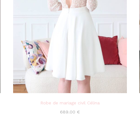
Robe de mariage civil Célina
689.00
€