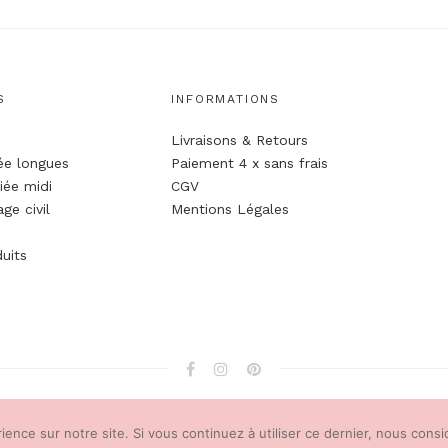
S
INFORMATIONS
Livraisons & Retours
ée longues
Paiement 4 x sans frais
iée midi
CGV
ge civil
Mentions Légales
uits
Copyright © 2018 marianecareme.com
ience sur notre site. Si vous continuez à utiliser ce dernier, nous cons