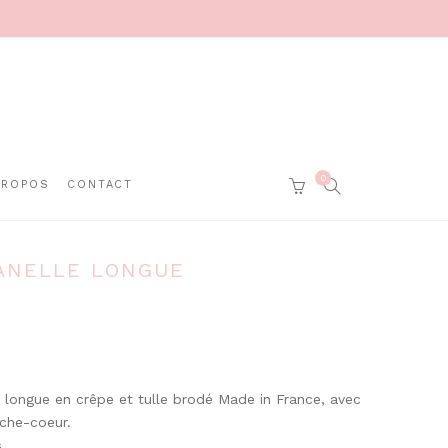
0
SEARCH
PROPOS
CONTACT
CART
ANELLE LONGUE
longue en crêpe et tulle brodé Made in France, avec
che-coeur.
.