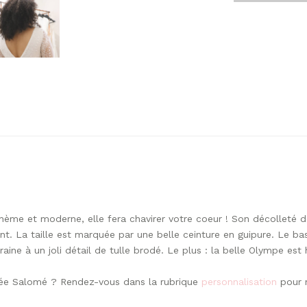
Olympe
manches
3/4
ème et moderne, elle fera chavirer votre coeur ! Son décolleté de
. La taille est marquée par une belle ceinture en guipure. Le bas d
aine à un joli détail de tulle brodé. Le plus : la belle Olympe est
riée Salomé ? Rendez-vous dans la rubrique
personnalisation
pour n