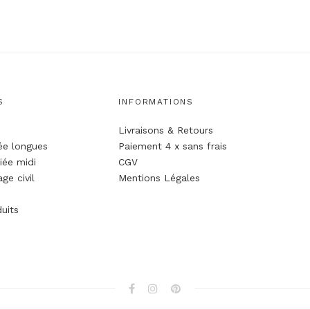
S
INFORMATIONS
Livraisons & Retours
ée longues
Paiement 4 x sans frais
iée midi
CGV
ge civil
Mentions Légales
uits