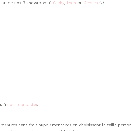
s l’un de nos 3 showroom à
Clichy
,
Lyon
ou
Rennes
🙂
as à
nous contacter
.
mesures sans frais supplémentaires en choisissant la taille perso