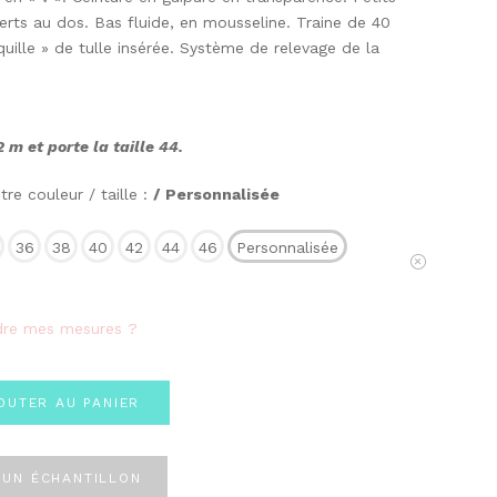
rts au dos. Bas fluide, en mousseline. Traine de 40
uille » de tulle insérée. Système de relevage de la
 m et porte la taille 44.
re couleur / taille :
/ Personnalisée
36
38
40
42
44
46
Personnalisée
Effacer
re mes mesures ?
OUTER AU PANIER
UN ÉCHANTILLON