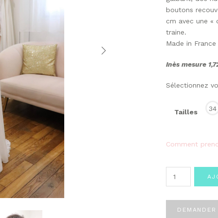
boutons recouve
cm avec une « q
traine.
Made in France
Inès mesure 1,72
Sélectionnez vot
34
Tailles
Comment prend
quantité
AJ
de
Robe
de
DEMANDER 
mariée