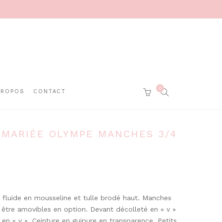
0
SEARCH
PROPOS
CONTACT
CART
 MARIÉE OLYMPE MANCHES 3/4
fluide en mousseline et tulle brodé haut. Manches
 être amovibles en option. Devant décolleté en « v »
 en « v ». Ceinture en guipure en transparence. Petits