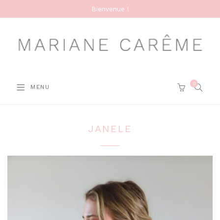
Bienvenue !
0
SEARC
MENU
CART
JANELE