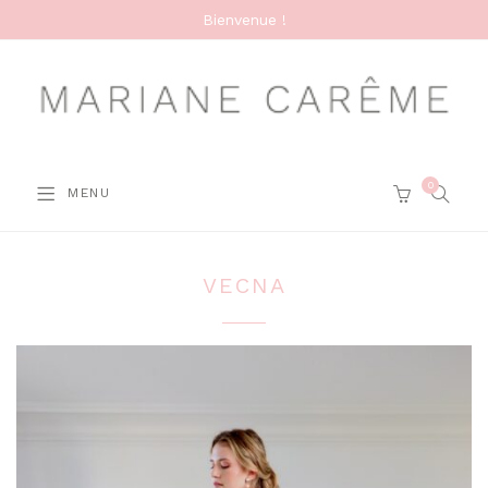
Bienvenue !
0
SEARC
MENU
CART
VECNA