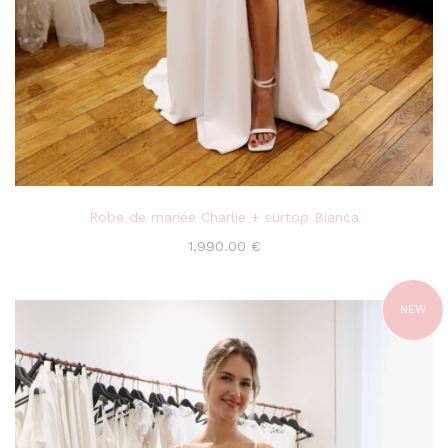
Robe de mariée Charlie + surtop Bianca
1,990.00
€
NEW