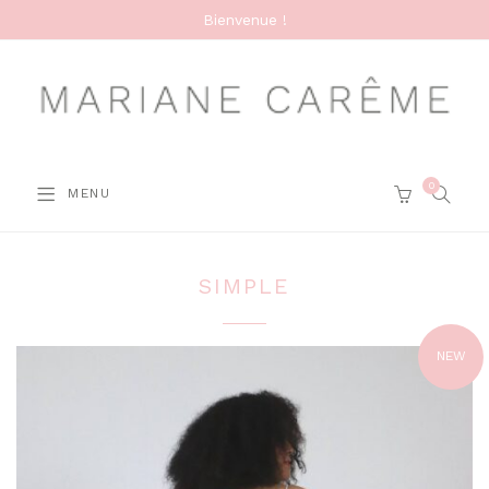
Bienvenue !
0
SEARC
MENU
CART
SIMPLE
NEW