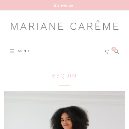
Bienvenue !
0
SEARC
MENU
CART
SEQUIN