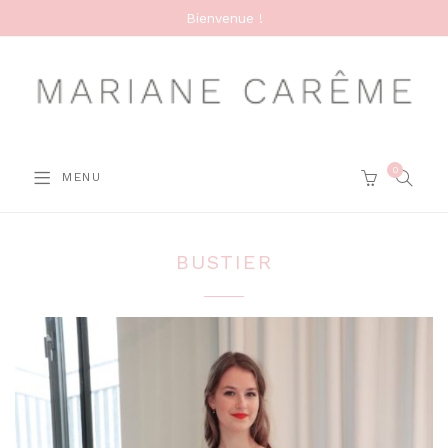
Bienvenue !
0
SEARC
MENU
CART
BUSTIER